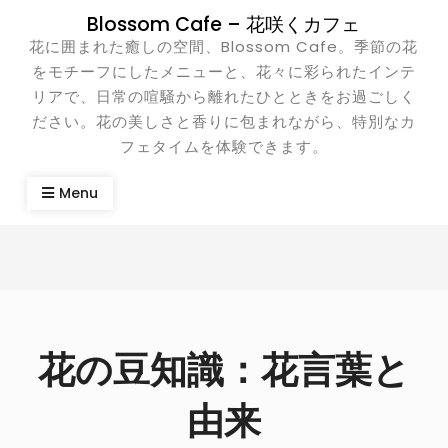
Skip
Blossom Cafe – 花咲くカフェ
to
花に囲まれた癒しの空間、Blossom Cafe。季節の花
content
をモチーフにしたメニューと、花々に彩られたインテ
リアで、日常の喧騒から離れたひとときをお過ごしく
ださい。花の美しさと香りに包まれながら、特別なカ
フェタイムを体験できます。
Menu
花の豆知識：花言葉と
由来