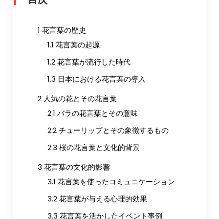
ー
シ
1
花言葉の歴史
ョ
1.1
花言葉の起源
ン
1.2
花言葉が流行した時代
1.3
日本における花言葉の導入
2
人気の花とその花言葉
2.1
バラの花言葉とその意味
2.2
チューリップとその象徴するもの
2.3
桜の花言葉と文化的背景
3
花言葉の文化的影響
3.1
花言葉を使ったコミュニケーション
3.2
花言葉が与える心理的効果
3.3
花言葉を活かしたイベント事例