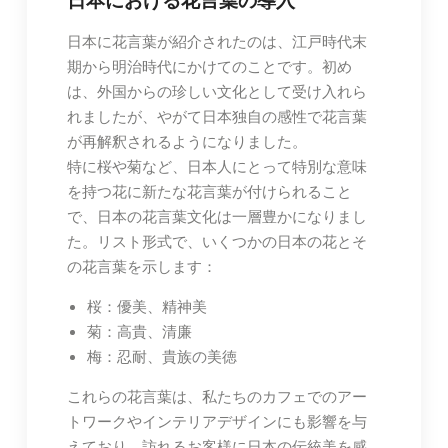
日本における花言葉の導入
日本に花言葉が紹介されたのは、江戸時代末
期から明治時代にかけてのことです。初め
は、外国からの珍しい文化として受け入れら
れましたが、やがて日本独自の感性で花言葉
が再解釈されるようになりました。
特に桜や菊など、日本人にとって特別な意味
を持つ花に新たな花言葉が付けられること
で、日本の花言葉文化は一層豊かになりまし
た。リスト形式で、いくつかの日本の花とそ
の花言葉を示します：
桜：優美、精神美
菊：高貴、清廉
梅：忍耐、貴族の美徳
これらの花言葉は、私たちのカフェでのアー
トワークやインテリアデザインにも影響を与
えており、訪れるお客様に日本の伝統美を感