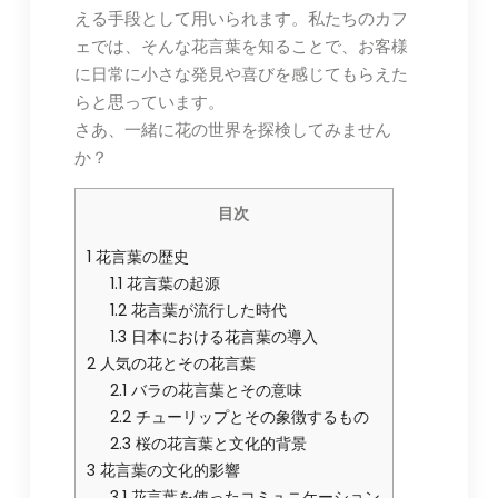
える手段として用いられます。私たちのカフ
ェでは、そんな花言葉を知ることで、お客様
に日常に小さな発見や喜びを感じてもらえた
らと思っています。
さあ、一緒に花の世界を探検してみません
か？
目次
1
花言葉の歴史
1.1
花言葉の起源
1.2
花言葉が流行した時代
1.3
日本における花言葉の導入
2
人気の花とその花言葉
2.1
バラの花言葉とその意味
2.2
チューリップとその象徴するもの
2.3
桜の花言葉と文化的背景
3
花言葉の文化的影響
3.1
花言葉を使ったコミュニケーション