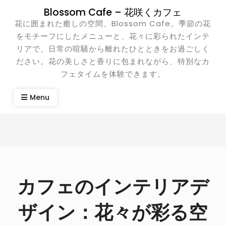
Skip
Blossom Cafe – 花咲くカフェ
to
花に囲まれた癒しの空間、Blossom Cafe。季節の花
content
をモチーフにしたメニューと、花々に彩られたインテ
リアで、日常の喧騒から離れたひとときをお過ごしく
ださい。花の美しさと香りに包まれながら、特別なカ
フェタイムを体験できます。
Menu
カフェのインテリアデ
ザイン：花々が彩る空