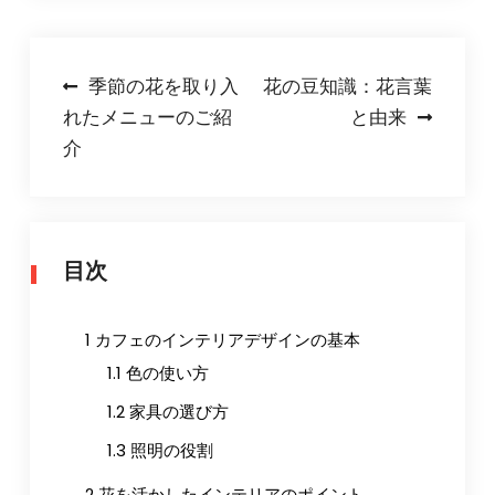
投
季節の花を取り入
花の豆知識：花言葉
れたメニューのご紹
と由来
稿
介
ナ
ビ
ゲ
目次
ー
シ
1
カフェのインテリアデザインの基本
ョ
1.1
色の使い方
ン
1.2
家具の選び方
1.3
照明の役割
2
花を活かしたインテリアのポイント