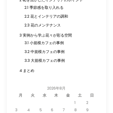
2.1
季節感を取り入れる
2.2
花とインテリアの調和
2.3
花のメンテナンス
3
実例から学ぶ花々が彩る空間
3.1
小規模カフェの事例
3.2
中規模カフェの事例
3.3
大規模カフェの事例
4
まとめ
2026年8月
月
火
水
木
金
土
日
1
2
3
4
5
6
7
8
9