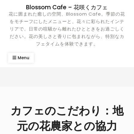
Skip
Blossom Cafe – 花咲くカフェ
to
花に囲まれた癒しの空間、Blossom Cafe。季節の花
content
をモチーフにしたメニューと、花々に彩られたインテ
リアで、日常の喧騒から離れたひとときをお過ごしく
ださい。花の美しさと香りに包まれながら、特別なカ
フェタイムを体験できます。
Menu
カフェのこだわり：地
元の花農家との協力