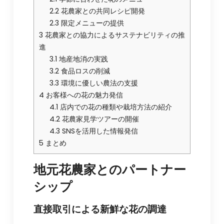
2.2
花農家との共同レシピ開発
2.3
限定メニューの提供
3
花農家との協力によるサステナビリティの推
進
3.1
地産地消の実践
3.2
食品ロスの削減
3.3
環境に優しい農法の支援
4
お客様への花の魅力発信
4.1
店内での花の種類や栽培方法の紹介
4.2
花農家見学ツアーの開催
4.3
SNSを活用した情報発信
5
まとめ
地元花農家とのパートナー
シップ
直接取引による新鮮な花の調達