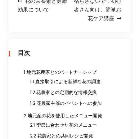
投
花の栄養素と健康
枯らさないで！初心
効果について
者さん向け、簡単お
稿
花ケア講座
ナ
ビ
ゲ
目次
ー
シ
1
地元花農家とのパートナーシップ
ョ
1.1
直接取引による新鮮な花の調達
ン
1.2
花農家との定期的な情報交換
1.3
花農家主催のイベントへの参加
2
地元産の花を使用したメニュー開発
2.1
季節に合わせた花のメニュー
2.2
花農家との共同レシピ開発