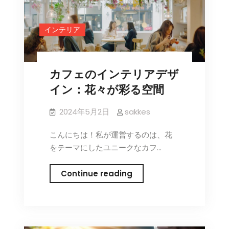
と
由
インテリア
来
カフェのインテリアデザ
イン：花々が彩る空間
2024年5月2日
sakkes
こんにちは！私が運営するのは、花
をテーマにしたユニークなカフ…
カ
Continue reading
フ
ェ
の
イ