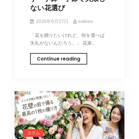
ない花選び
2026年6月27日
sakkes
「花を贈りたいけれど、何を選べば
失礼がないんだろう。」 花束…
花
Continue reading
束
の
選
び
方
｜
贈
る
相
コラム
手・