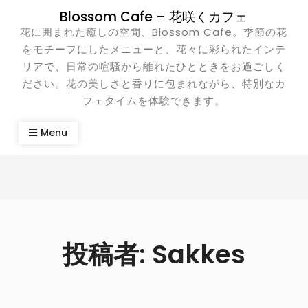
Skip
Blossom Cafe – 花咲くカフェ
to
花に囲まれた癒しの空間、Blossom Cafe。季節の花
content
をモチーフにしたメニューと、花々に彩られたインテ
リアで、日常の喧騒から離れたひとときをお過ごしく
ださい。花の美しさと香りに包まれながら、特別なカ
フェタイムを体験できます。
Menu
投稿者:
Sakkes