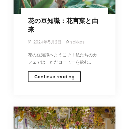
つ
い
花の豆知識：花言葉と由
て
来
2024年5月2日
sakkes
花の豆知識へようこそ！私たちのカ
フェでは、ただコーヒーを飲む…
花
Continue reading
の
豆
知
識：
花
言
葉