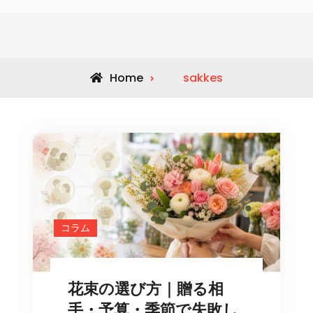
View
Home
sakkes
all
posts
by
コラム
花束の選び方｜贈る相
手・予算・季節で失敗し