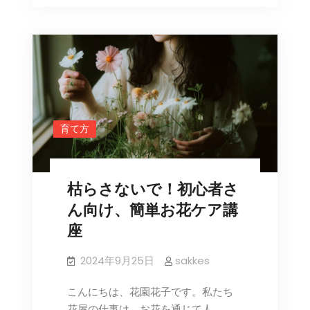
り
も
方
楽
し
め
る！
初
心
育て方
者
向
け
枯らさないで！初心者さ
フ
ラ
ん向け、簡単お花ケア講
ワ
座
ー
ガ
2024年9月25日
sakkes
ー
デ
こんにちは、花園花子です。私たち
ニ
花屋の仕事は、お花を通じて人…