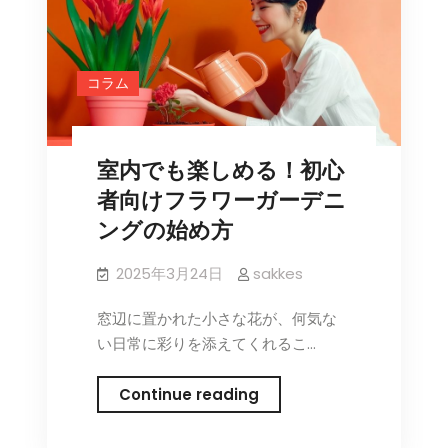
違
い
な
コラム
し！
花
壁
室内でも楽しめる！初心
の
前
者向けフラワーガーデニ
で
ングの始め方
撮
る
2025年3月24日
sakkes
最
高
窓辺に置かれた小さな花が、何気な
の
い日常に彩りを添えてくれるこ…
1
枚
室
Continue reading
の
内
撮
で