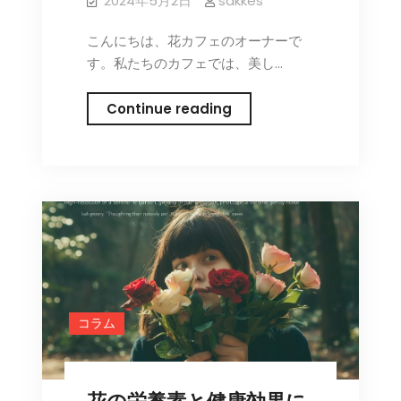
花
2024年5月2日
sakkes
ケ
こんにちは、花カフェのオーナーで
ア
す。私たちのカフェでは、美し…
講
座
カ
Continue reading
フ
ェ
の
こ
だ
わ
り：
地
元
コラム
の
花
農
家