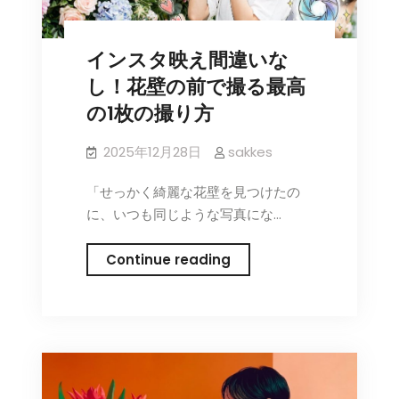
予
算・
インスタ映え間違いな
季
節
し！花壁の前で撮る最高
で
の1枚の撮り方
失
敗
2025年12月28日
sakkes
し
「せっかく綺麗な花壁を見つけたの
な
に、いつも同じような写真にな…
い
花
イ
選
Continue reading
ン
び
ス
タ
映
え
間