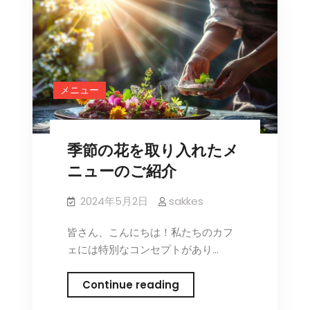
ン
テ
リ
ア
デ
メニュー
ザ
イ
ン：
季節の花を取り入れたメ
花々
が
ニューのご紹介
彩
る
2024年5月2日
sakkes
空
皆さん、こんにちは！私たちのカフ
間
ェには特別なコンセプトがあり…
季
Continue reading
節