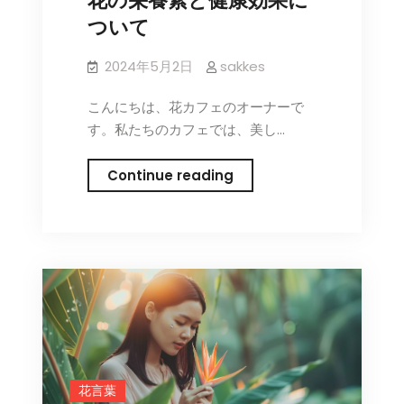
花の栄養素と健康効果に
と
ついて
の
協
2024年5月2日
sakkes
力
こんにちは、花カフェのオーナーで
す。私たちのカフェでは、美し…
花
Continue reading
の
栄
養
素
と
健
康
効
果
花言葉
に