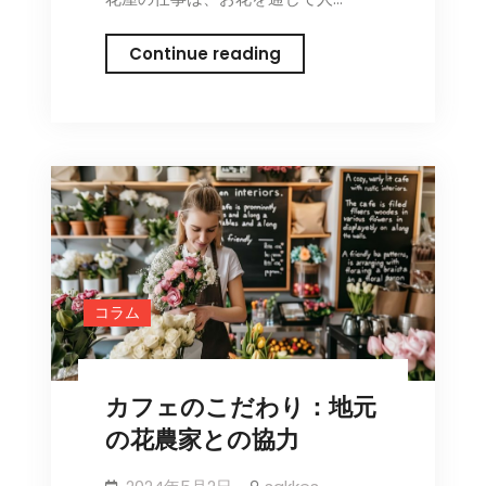
ン
グ
枯
Continue reading
の
ら
始
さ
め
な
方
い
で！
初
心
者
さ
コラム
ん
向
け、
カフェのこだわり：地元
簡
単
の花農家との協力
お