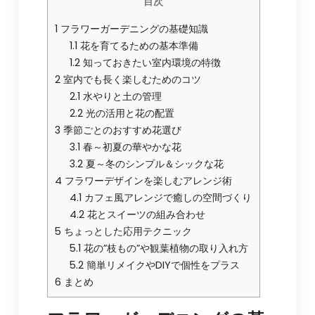
目次
1
フラワーガーデニングの基礎知識
1.1
花を育てるための基本準備
1.2
知っておきたい室内環境の特徴
2
室内でも長く楽しむためのコツ
2.1
水やりと土の管理
2.2
光の活用と花の配置
3
季節ごとのおすすめ花選び
3.1
春～初夏の華やかな花
3.2
夏～冬のシンプル＆シックな花
4
フラワーデザインを楽しむアレンジ術
4.1
カフェ風アレンジで癒しの空間づくり
4.2
花とスイーツの組み合わせ
5
ちょっとした応用テクニック
5.1
花の”枝もの”や観葉植物の取り入れ方
5.2
簡単リメイクやDIYで個性をプラス
6
まとめ