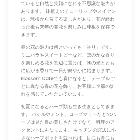
ていると自然と笑顔になれる不思議な魅力が
あります。 鉢植えのチューリップやスイセン
は、球根から育てる楽しさがあり、花が終わ
った後も来年の開花を楽しみに球根を保存で
きます。
春の花の魅力は何といっても「香り」です。
ミニバラやスイートピーなど、ほのかな香り
を楽しめる花を窓辺に置けば、朝の光ととも
に広がる香りで一日が爽やかに始まります。
Blossom Cafeでも春になると、テーブルご
とに異なる春の花を飾り、お客様に季節の訪
れを感じていただいています。
初夏になるとハーブ類も生き生きとしてきま
す。 バジルやミント、ローズマリーなどのハ
ーブは見た目の美しさだけでなく、料理のア
クセントにもなります。 キッチンの窓辺に小
さなハーブポットを並べれば、目にも鼻にも