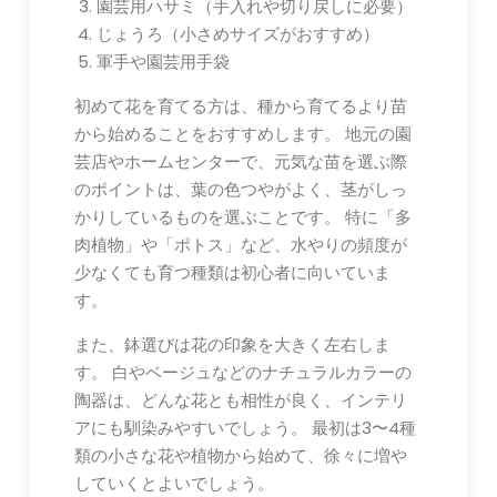
園芸用ハサミ（手入れや切り戻しに必要）
じょうろ（小さめサイズがおすすめ）
軍手や園芸用手袋
初めて花を育てる方は、種から育てるより苗
から始めることをおすすめします。 地元の園
芸店やホームセンターで、元気な苗を選ぶ際
のポイントは、葉の色つやがよく、茎がしっ
かりしているものを選ぶことです。 特に「多
肉植物」や「ポトス」など、水やりの頻度が
少なくても育つ種類は初心者に向いていま
す。
また、鉢選びは花の印象を大きく左右しま
す。 白やベージュなどのナチュラルカラーの
陶器は、どんな花とも相性が良く、インテリ
アにも馴染みやすいでしょう。 最初は3〜4種
類の小さな花や植物から始めて、徐々に増や
していくとよいでしょう。