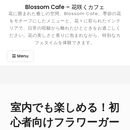
Skip
Blossom Cafe – 花咲くカフェ
to
花に囲まれた癒しの空間、Blossom Cafe。季節の花
content
をモチーフにしたメニューと、花々に彩られたインテ
リアで、日常の喧騒から離れたひとときをお過ごしく
ださい。花の美しさと香りに包まれながら、特別なカ
フェタイムを体験できます。
Menu
室内でも楽しめる！初
心者向けフラワーガー