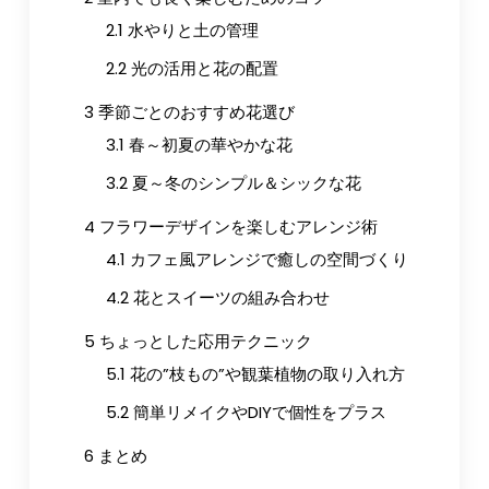
2.1
水やりと土の管理
2.2
光の活用と花の配置
3
季節ごとのおすすめ花選び
3.1
春～初夏の華やかな花
3.2
夏～冬のシンプル＆シックな花
4
フラワーデザインを楽しむアレンジ術
4.1
カフェ風アレンジで癒しの空間づくり
4.2
花とスイーツの組み合わせ
5
ちょっとした応用テクニック
5.1
花の”枝もの”や観葉植物の取り入れ方
5.2
簡単リメイクやDIYで個性をプラス
6
まとめ