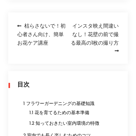
投
枯らさないで！初
インスタ映え間違い
心者さん向け、簡単
なし！花壁の前で撮
稿
お花ケア講座
る最高の1枚の撮り方
ナ
ビ
ゲ
ー
目次
シ
ョ
1
フラワーガーデニングの基礎知識
ン
1.1
花を育てるための基本準備
1.2
知っておきたい室内環境の特徴
2
室内でも長く楽しむためのコツ