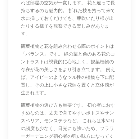
れば部屋の空気が一変します。 花と違って長
持ちするのも魅力的。 折れた枝を拾って来て
水に挿しておくだけでも、芽吹いたり根が出
たりする様子を観察できる楽しみがありま
す。
観葉植物と花を組み合わせる際のポイントは
「バランス」です。 緑の葉と色のある花のコ
ントラストは視覚的に心地よく、観葉植物の
存在が花の美しさをより引き立てます。 例え
ば、アイビーのようなツル性の植物を下に配
置し、その上に小さな花鉢を置くと立体感が
生まれます。
観葉植物の選び方も重要です。 初心者におす
すめなのは、丈夫で育てやすいポトスやサン
スベリア、モンステラなど。 これらは水やり
の頻度も少なく、日光にも強いため、フラワ
ーガーデニング初心者の強い味方になってく